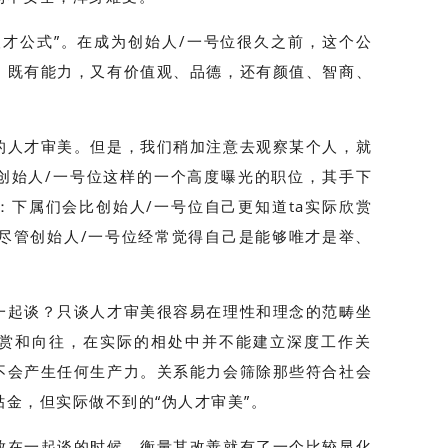
人才公式”。在成为创始人/一号位很久之前，这个公
，既有能力，又有价值观、品德，还有颜值、智商、
的人才审美。但是，我们稍加注意去观察某个人，就
创始人/一号位这样的一个高度曝光的职位，其手下
：下属们会比创始人/一号位自己更知道ta实际欣赏
，尽管创始人/一号位经常觉得自己是能够唯才是举、
一起谈？只谈人才审美很容易在理性和理念的范畴坐
赏和向往，在实际的相处中并不能建立深度工作关
不会产生任何生产力。关系能力会筛除那些符合社会
金，但实际做不到的“伪人才审美”。
放在一起谈的时候，衡量其改善就有了一个比较显化